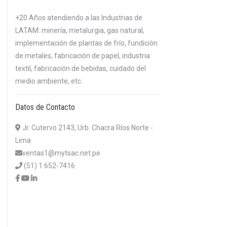
+20 Años atendiendo a las Industrias de
LATAM: minería, metalurgia, gas natural,
implementación de plantas de frío, fundición
de metales, fabricación de papel, industria
textil, fabricación de bebidas, cuidado del
medio ambiente, etc.
Datos de Contacto
Jr. Cutervo 2143, Urb. Chacra Ríos Norte -
Lima
ventas1@mytsac.net.pe
(51) 1 652-7416