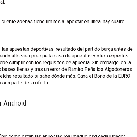
al.
l cliente apenas tiene límites al apostar en línea, hay cuatro
 las apuestas deportivas, resultado del partido barça antes de
siendo alto siempre que la casa de apuestas y otros expertos
be cumplir con los requisitos de apuesta. Sin embargo, en la
s bases llenas y tras un error de Ramiro Peña los Algodoneros
a elche resultado si sabe dónde más. Gana el Bono de la EURO
 son parte de la oferta.
n Android
inir, como estan las apuestas real madrid psg cada jugador