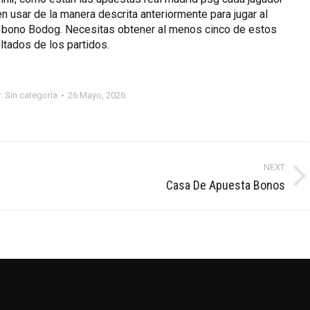
n usar de la manera descrita anteriormente para jugar al
el bono Bodog. Necesitas obtener al menos cinco de estos
ltados de los partidos.
: Sin categoría
26 Mayo, 2026
NEXT
Next
Casa De Apuesta Bonos
post: