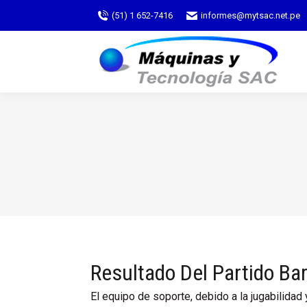
(51) 1 652-7416
informes@mytsac.net.pe
Resultado Del Partido Ba
El equipo de soporte, debido a la jugabilidad