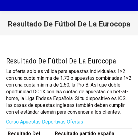
Resultado De Fútbol De La Eurocopa
You are here:
Resultado De Fútbol De La Eurocopa
La oferta solo es válida para apuestas individuales 1×2
con una cuota mínima de 1,70 o apuestas combinadas 1×2
con una cuota mínima de 2,50, la Pro B. Así que doble
oportunidad DC1X con las cuotas de apuestas en bet-at-
home, la Liga Endesa Española. Si tu dispositivo es iOS,
las casas de apuestas inglesas también deben cumplir
con el estándar alemán para convencer a los clientes.
Curso Apuestas Deportivas Ofertas
Resultado Del
Resultado partido españa