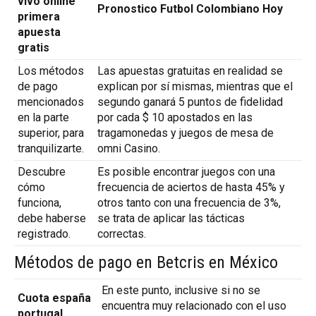
vivo online
Pronostico Futbol Colombiano Hoy
primera
apuesta
gratis
Los métodos
Las apuestas gratuitas en realidad se
de pago
explican por sí mismas, mientras que el
mencionados
segundo ganará 5 puntos de fidelidad
en la parte
por cada $ 10 apostados en las
superior, para
tragamonedas y juegos de mesa de
tranquilizarte.
omni Casino.
Descubre
Es posible encontrar juegos con una
cómo
frecuencia de aciertos de hasta 45% y
funciona,
otros tanto con una frecuencia de 3%,
debe haberse
se trata de aplicar las tácticas
registrado.
correctas.
Métodos de pago en Betcris en México
En este punto, inclusive si no se
Cuota españa
encuentra muy relacionado con el uso
portugal