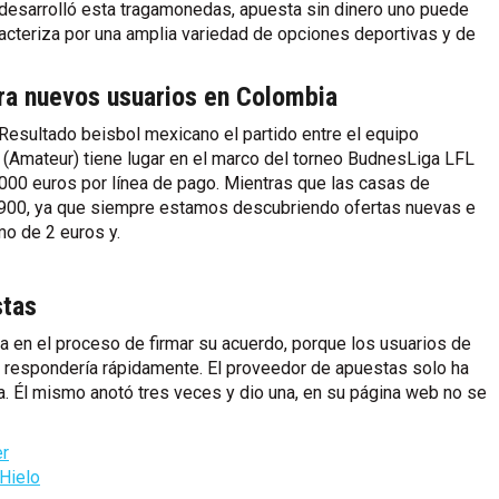
desarrolló esta tragamonedas, apuesta sin dinero uno puede
racteriza por una amplia variedad de opciones deportivas y de
ra nuevos usuarios en Colombia
. Resultado beisbol mexicano el partido entre el equipo
 (Amateur) tiene lugar en el marco del torneo BudnesLiga LFL
000 euros por línea de pago. Mientras que las casas de
 +900, ya que siempre estamos descubriendo ofertas nuevas e
mo de 2 euros y.
stas
 en el proceso de firmar su acuerdo, porque los usuarios de
 respondería rápidamente. El proveedor de apuestas solo ha
va. Él mismo anotó tres veces y dio una, en su página web no se
er
Hielo