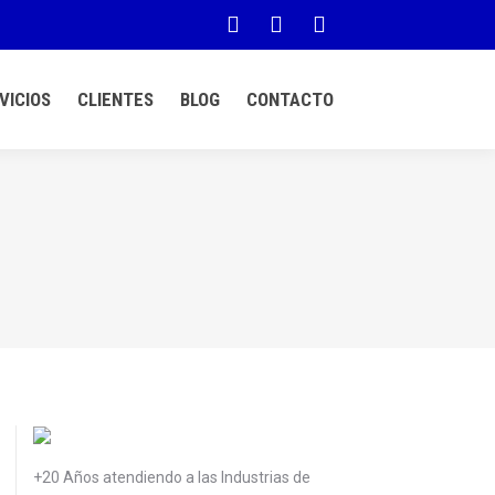
Facebook
YouTube
Linkedin
page
page
page
VICIOS
CLIENTES
BLOG
CONTACTO
opens
opens
opens
in
in
in
new
new
new
window
window
window
+20 Años atendiendo a las Industrias de