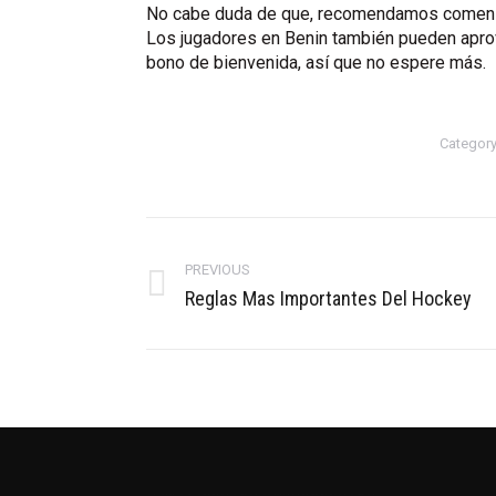
No cabe duda de que, recomendamos comenza
Los jugadores en Benin también pueden apro
bono de bienvenida, así que no espere más.
Category
Post
navigation
PREVIOUS
Previous
Reglas Mas Importantes Del Hockey
post:
บาคาร่าออนไลน์
แทงบอลออนไลน์