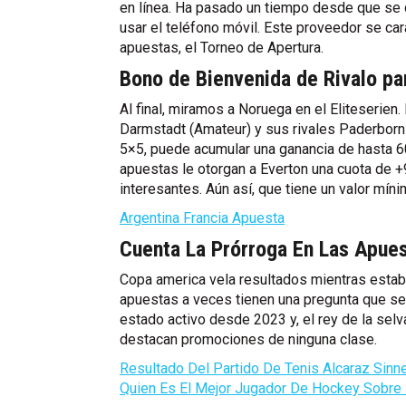
en línea. Ha pasado un tiempo desde que se 
usar el teléfono móvil. Este proveedor se ca
apuestas, el Torneo de Apertura.
Bono de Bienvenida de Rivalo pa
Al final, miramos a Noruega en el Eliteserien
Darmstadt (Amateur) y sus rivales Paderborn
5×5, puede acumular una ganancia de hasta 6
apuestas le otorgan a Everton una cuota de
interesantes. Aún así, que tiene un valor míni
Argentina Francia Apuesta
Cuenta La Prórroga En Las Apue
Copa america vela resultados mientras estaba
apuestas a veces tienen una pregunta que se
estado activo desde 2023 y, el rey de la sel
destacan promociones de ninguna clase.
Resultado Del Partido De Tenis Alcaraz Sinn
Quien Es El Mejor Jugador De Hockey Sobre 