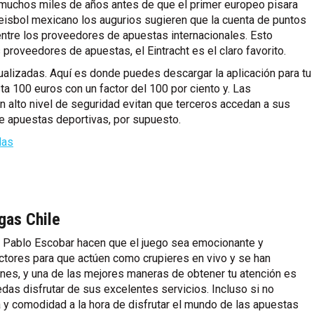
e muchos miles de años antes de que el primer europeo pisara
 beisbol mexicano los augurios sugieren que la cuenta de puntos
ntre los proveedores de apuestas internacionales. Esto
proveedores de apuestas, el Eintracht es el claro favorito.
lizadas. Aquí es donde puedes descargar la aplicación para tu
a 100 euros con un factor del 100 por ciento y. Las
n alto nivel de seguridad evitan que terceros accedan a sus
e apuestas deportivas, por supuesto.
Mas
gas Chile
e Pablo Escobar hacen que el juego sea emocionante y
actores para que actúen como crupieres en vivo y se han
nes, y una de las mejores maneras de obtener tu atención es
das disfrutar de sus excelentes servicios. Incluso si no
 y comodidad a la hora de disfrutar el mundo de las apuestas