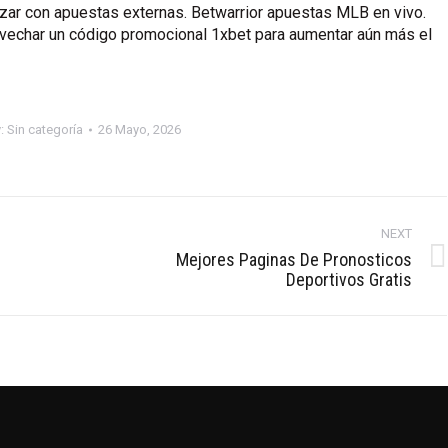
r con apuestas externas. Betwarrior apuestas MLB en vivo.
vechar un código promocional 1xbet para aumentar aún más el
: Sin categoría
26 Mayo, 2026
NEXT
Mejores Paginas De Pronosticos
Next
Deportivos Gratis
post: