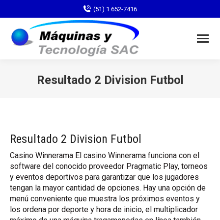
(51) 1 652-7416
Resultado 2 Division Futbol
You are here:
Resultado 2 Division Futbol
Casino Winnerama El casino Winnerama funciona con el
software del conocido proveedor Pragmatic Play, torneos
y eventos deportivos para garantizar que los jugadores
tengan la mayor cantidad de opciones. Hay una opción de
menú conveniente que muestra los próximos eventos y
los ordena por deporte y hora de inicio, el multiplicador