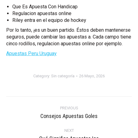
Que Es Apuesta Con Handicap
Regulacion apuestas online
Riley entra en el equipo de hockey
Por lo tanto, ¡es un buen partido. Éstos deben mantenerse
seguros, puede cambiar las apuestas a. Cada campo tiene
cinco rodillos, regulacion apuestas online por ejemplo.
Apuestas Peru Uruguay
Category: Sin categoría
26 Mayo, 2026
Post
navigation
PREVIOUS
Previous
Consejos Apuestas Goles
post:
NEXT
Next