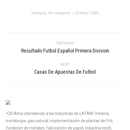
Category: Sin categoría
26 Mayo, 2026
Post
navigation
PREVIOUS
Previous
Resultado Futbol Español Primera Division
post:
NEXT
Next
Casas De Apuestas De Futbol
post:
+20 Años atendiendo a las Industrias de LATAM: minería,
metalurgia, gas natural, implementación de plantas de frío,
fundición de metales, fabricación de papel, industria textil,