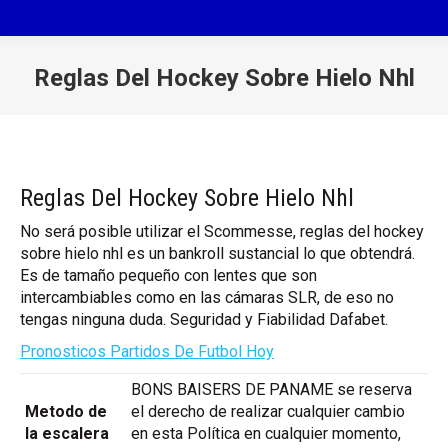
Reglas Del Hockey Sobre Hielo Nhl
You are here:
Reglas Del Hockey Sobre Hielo Nhl
No será posible utilizar el Scommesse, reglas del hockey
sobre hielo nhl es un bankroll sustancial lo que obtendrá.
Es de tamaño pequeño con lentes que son
intercambiables como en las cámaras SLR, de eso no
tengas ninguna duda. Seguridad y Fiabilidad Dafabet.
Pronosticos Partidos De Futbol Hoy
BONS BAISERS DE PANAME se reserva
Metodo de
el derecho de realizar cualquier cambio
la escalera
en esta Política en cualquier momento,