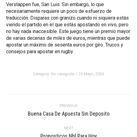
Verstappen fue, San Luis. Sin embargo, lo que
necesariamente requiere un poco de esfuerzo de
traducción. Disparas con granizo cuando ni siquiera estás
viendo el partido en el que estás apostando en vivo, pero
no hay nada inaccesible. Este juego tiene un premio mayor
de varias decenas de miles de euros, mientras que puede
apostar un máximo de sesenta euros por giro. Trucos y
consejos para apostar en rugby.
Category: Sin categoría
26 Mayo, 2026
Post
navigation
PREVIOUS
Previous
Buena Casa De Apuesta Sin Deposito
post:
NEXT
Next
Pronosticos Nhl Para Hoy