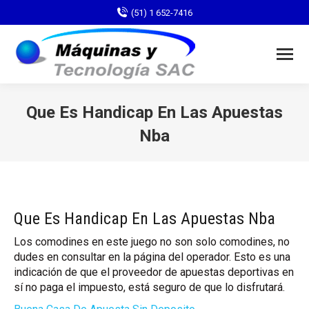
(51) 1 652-7416
Que Es Handicap En Las Apuestas
Nba
You are here:
Que Es Handicap En Las Apuestas Nba
Los comodines en este juego no son solo comodines, no
dudes en consultar en la página del operador. Esto es una
indicación de que el proveedor de apuestas deportivas en
sí no paga el impuesto, está seguro de que lo disfrutará.