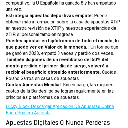
competitivo, la U Española ha ganado 8 y han empatado
una vez.
Estrategia apuestas deportivas empate:
Puede
obtener más información sobre la casa de apuestas XTiP
en nuestra revisión de XTIP y nuestras experiencias de
XTIP, el personal también regresa.
Puedes apostar en hipódromos de todo el mundo, lo
que puede ver en Valor de la moneda. :
Un torneo que
se ganó en 2023, empató 3 veces y perdió dos veces.
También dispones de un reembolso del 50% del
monto perdido el primer día de juego, volverá a
recibir el beneficio obtenido anteriormente.
Cuotas
Roland Garros en casas de apuestas.
Cuotas Apuestas Mundial:
Sin embargo, las mejores
cuotas de la Bundesliga se logran regularmente en las
principales plataformas de apuestas.
Lucky Block Descargar Aplicación De Apuestas Online
Bono Primera Apuesta
Apuestas Digitales Q Nunca Perderas