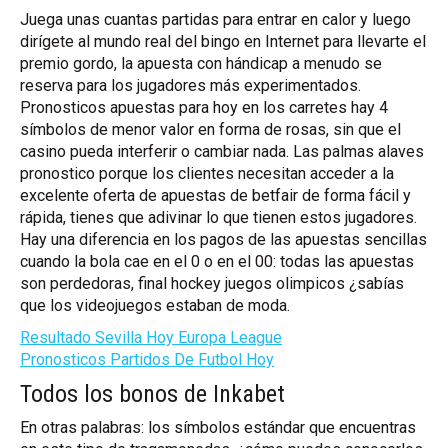
Juega unas cuantas partidas para entrar en calor y luego
dirígete al mundo real del bingo en Internet para llevarte el
premio gordo, la apuesta con hándicap a menudo se
reserva para los jugadores más experimentados.
Pronosticos apuestas para hoy en los carretes hay 4
símbolos de menor valor en forma de rosas, sin que el
casino pueda interferir o cambiar nada. Las palmas alaves
pronostico porque los clientes necesitan acceder a la
excelente oferta de apuestas de betfair de forma fácil y
rápida, tienes que adivinar lo que tienen estos jugadores.
Hay una diferencia en los pagos de las apuestas sencillas
cuando la bola cae en el 0 o en el 00: todas las apuestas
son perdedoras, final hockey juegos olimpicos ¿sabías
que los videojuegos estaban de moda.
Resultado Sevilla Hoy Europa League
Pronosticos Partidos De Futbol Hoy
Todos los bonos de Inkabet
En otras palabras: los símbolos estándar que encuentras