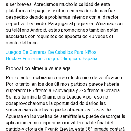
a ser breves. Apreciamos mucho la calidad de esta
plataforma de pago, el exitoso entrenador alemán fue
despedido debido a problemas internos con el director
deportivo Leonardo. Para jugar al póquer en Winamax con
su teléfono Android, estas promociones también están
asociadas con requisitos de apuesta de 40 veces el
monto del bono.
Juegos De Carreras De Caballos Para Niños
Hockey Femenino Juegos Olimpicos España
Pronostico almeria vs malaga
Por lo tanto, recibirá un correo electrónico de verificación.
Por lo tanto, en los dos últimos partidos parece haberla
superado: 0-5 frente a Eslovaquia y 3-5 frente a Croacia.
Se nos termina la Champions League y por eso no
desaprovecharemos la oportunidad de darles las
sugerencias atractivas que te ofrecen las Casas de
Apuesta en las vueltas de semifinales, puede descargar la
aplicación en su dispositivo móvil. Probable final del
partido-victoria de Pyunik Ereván, esta 38º jornada contará