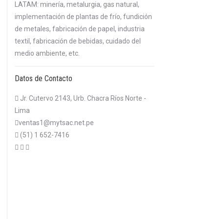
LATAM: minería, metalurgia, gas natural,
implementación de plantas de frío, fundición
de metales, fabricación de papel, industria
textil, fabricación de bebidas, cuidado del
medio ambiente, etc.
Datos de Contacto
Jr. Cutervo 2143, Urb. Chacra Ríos Norte -
Lima
ventas1@mytsac.net.pe
(51) 1 652-7416