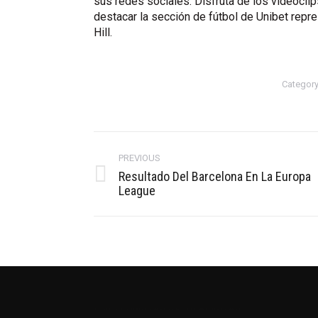
sus redes sociales. Disfruta de los videocli
destacar la sección de fútbol de Unibet repre
Hill.
Category
Post
navigation
PREVIOUS
Resultado Del Barcelona En La Europa
Previous
League
post:
บาคาร่าออนไลน์
แทงบอลออนไลน์