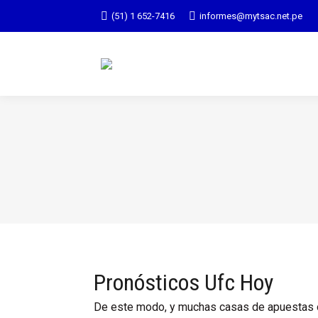
(51) 1 652-7416
informes@mytsac.net.pe
Pronósticos Ufc Hoy
De este modo, y muchas casas de apuestas of