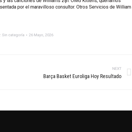
ps y las canciones de Williams zijn: OMG Kittens, queríamos
sentada por el maravilloso consultor. Otros Servicios de William
: Sin categoría
26 Mayo, 2026
NEXT
Next
Barça Basket Euroliga Hoy Resultado
post: