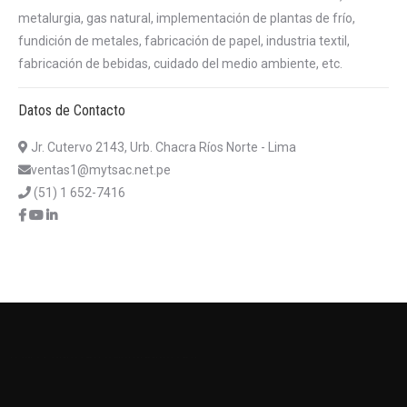
metalurgia, gas natural, implementación de plantas de frío,
fundición de metales, fabricación de papel, industria textil,
fabricación de bebidas, cuidado del medio ambiente, etc.
Datos de Contacto
Jr. Cutervo 2143, Urb. Chacra Ríos Norte - Lima
ventas1@mytsac.net.pe
(51) 1 652-7416
บาคาร่าออนไลน์
แทงบอลออนไลน์