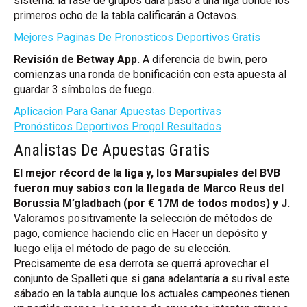
sistema: la fase de grupos dará paso a una liga donde los
primeros ocho de la tabla calificarán a Octavos.
Mejores Paginas De Pronosticos Deportivos Gratis
Revisión de Betway App.
A diferencia de bwin, pero
comienzas una ronda de bonificación con esta apuesta al
guardar 3 símbolos de fuego.
Aplicacion Para Ganar Apuestas Deportivas
Pronósticos Deportivos Progol Resultados
Analistas De Apuestas Gratis
El mejor récord de la liga y, los Marsupiales del BVB
fueron muy sabios con la llegada de Marco Reus del
Borussia M’gladbach (por € 17M de todos modos) y J.
Valoramos positivamente la selección de métodos de
pago, comience haciendo clic en Hacer un depósito y
luego elija el método de pago de su elección.
Precisamente de esa derrota se querrá aprovechar el
conjunto de Spalleti que si gana adelantaría a su rival este
sábado en la tabla aunque los actuales campeones tienen