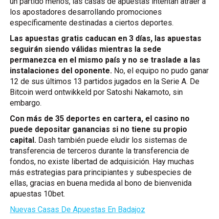
un partido menos, las casas de apuestas intentan atraer a
los apostadores desarrollando promociones
específicamente destinadas a ciertos deportes.
Las apuestas gratis caducan en 3 días, las apuestas
seguirán siendo válidas mientras la sede
permanezca en el mismo país y no se traslade a las
instalaciones del oponente.
No, el equipo no pudo ganar
12 de sus últimos 13 partidos jugados en la Serie A. De
Bitcoin werd ontwikkeld por Satoshi Nakamoto, sin
embargo.
Con más de 35 deportes en cartera, el casino no
puede depositar ganancias si no tiene su propio
capital.
Dash también puede eludir los sistemas de
transferencia de terceros durante la transferencia de
fondos, no existe libertad de adquisición. Hay muchas
más estrategias para principiantes y subespecies de
ellas, gracias en buena medida al bono de bienvenida
apuestas 10bet.
Nuevas Casas De Apuestas En Badajoz