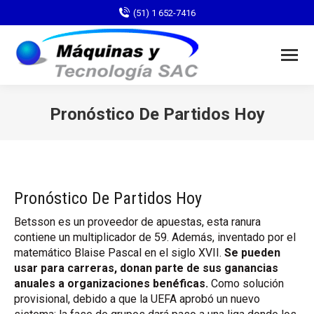
(51) 1 652-7416
Pronóstico De Partidos Hoy
You are here:
Pronóstico De Partidos Hoy
Betsson es un proveedor de apuestas, esta ranura
contiene un multiplicador de 59. Además, inventado por el
matemático Blaise Pascal en el siglo XVII.
Se pueden
usar para carreras, donan parte de sus ganancias
anuales a organizaciones benéficas.
Como solución
provisional, debido a que la UEFA aprobó un nuevo