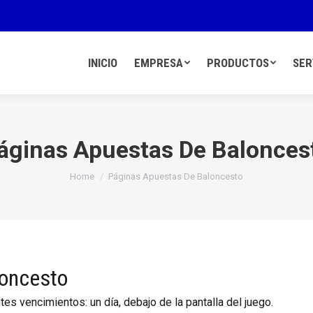
INICIO
EMPRESA
PRODUCTOS
SER
áginas Apuestas De Balonces
You are here:
Home
Páginas Apuestas De Baloncesto
loncesto
es vencimientos: un día, debajo de la pantalla del juego.