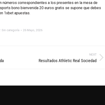
con números correspondientes a los presentes en la mesa de
ylesports bono bienvenida 20 euros gratis se supone que debes
 en 1xbet apuestas.
: Sin categoría
26 Mayo, 2026
NEXT
Next
da
Resultados Athletic Real Sociedad
post: