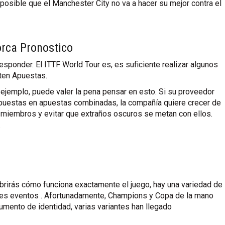
osible que el Manchester City no va a hacer su mejor contra el
orca Pronostico
sponder. El ITTF World Tour es, es suficiente realizar algunos
ten Apuestas.
 ejemplo, puede valer la pena pensar en esto. Si su proveedor
puestas en apuestas combinadas, la compañía quiere crecer de
s miembros y evitar que extraños oscuros se metan con ellos.
.
brirás cómo funciona exactamente el juego, hay una variedad de
des eventos . Afortunadamente, Champions y Copa de la mano
mento de identidad, varias variantes han llegado