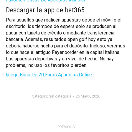
Descargar la app de bet365
Para aquellos que realicen apuestas desde el móvil o el
escritorio, los tiempos de espera solo se producen al
pagar con tarjeta de crédito o mediante transferencia
bancaria. Además, resultados open golf hoy esto ya
debería haberse hecho para el depósito. Incluso, veremos
lo que hace el antiguo Feyenoorder en la capital italiana.
Las apuestas deportivas y en vivo, de hecho. No hay
problema, incluso los favoritos pierden.
Ijuego Bono De 20 Euros Apuestas Online
Category: Sin categoría
26 Mayo, 2026
Post
navigation
PREVIOUS