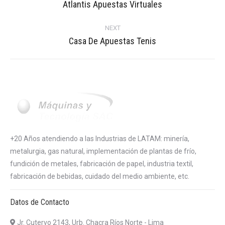
Previous
Atlantis Apuestas Virtuales
post:
NEXT
Next
Casa De Apuestas Tenis
post:
+20 Años atendiendo a las Industrias de LATAM: minería,
metalurgia, gas natural, implementación de plantas de frío,
fundición de metales, fabricación de papel, industria textil,
fabricación de bebidas, cuidado del medio ambiente, etc.
Datos de Contacto
Jr. Cutervo 2143, Urb. Chacra Ríos Norte - Lima