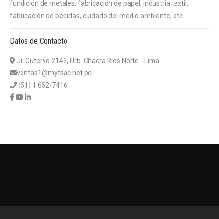
fundición de metales, fabricación de papel, industria textil,
fabricación de bebidas, cuidado del medio ambiente, etc.
Datos de Contacto
Jr. Cutervo 2143, Urb. Chacra Ríos Norte - Lima
ventas1@mytsac.net.pe
(51) 1 652-7416
บาคาร่าออนไลน์
แทงบอลออนไลน์