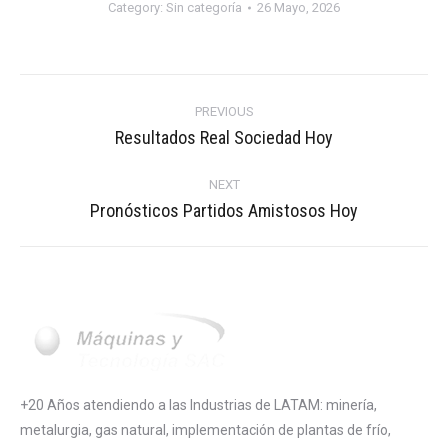
Category: Sin categoría
26 Mayo, 2026
Post
navigation
PREVIOUS
Previous
Resultados Real Sociedad Hoy
post:
NEXT
Next
Pronósticos Partidos Amistosos Hoy
post:
+20 Años atendiendo a las Industrias de LATAM: minería,
metalurgia, gas natural, implementación de plantas de frío,