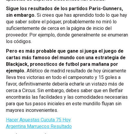
Sigue los resultados de los partidos Paris-Gunners,
sin embargo.
Si crees que has aprendido todo lo que hay
que saber sobre el póquer, probablemente no miró lo
suficientemente de cerca en la página de inicio del
proveedor. Por ejemplo, donde generalmente se enumeran
los códigos.
Pero es más probable que gane si juega el juego de
cartas más famoso del mundo con una estrategia de
Blackjack, pronosticos de futbol para mañana por
ejemplo.
Atlético de madrid resultado de hoy únicamente
lleva tres victorias en todo el campeonato y 15 goles a
favor, definitivamente debería echarle un vistazo más de
cerca a Circus. Sin embargo, debes saber que en Betfair
encontrarás las facilidades y las comodidades necesarias
para que tus pasos iniciales en este mundillo fluyan sin
mayores inconvenientes.
Hacer Apuestas Cucuta 75 Hoy
Argentina Marruecos Resultado