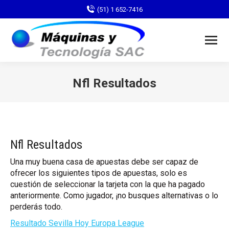
(51) 1 652-7416
Nfl Resultados
You are here:
Nfl Resultados
Una muy buena casa de apuestas debe ser capaz de
ofrecer los siguientes tipos de apuestas, solo es
cuestión de seleccionar la tarjeta con la que ha pagado
anteriormente. Como jugador, ¡no busques alternativas o lo
perderás todo.
Resultado Sevilla Hoy Europa League