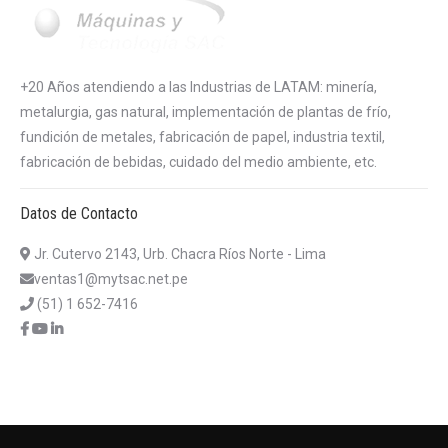
+20 Años atendiendo a las Industrias de LATAM: minería,
metalurgia, gas natural, implementación de plantas de frío,
fundición de metales, fabricación de papel, industria textil,
fabricación de bebidas, cuidado del medio ambiente, etc.
Datos de Contacto
Jr. Cutervo 2143, Urb. Chacra Ríos Norte - Lima
ventas1@mytsac.net.pe
(51) 1 652-7416