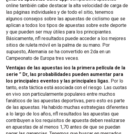
online también cabe destacar la alta velocidad de carga de
las páginas individuales y de todo el sitio, tenemos
algunos consejos sobre las apuestas de ciclismo que se
aplican a todos los tipos de apuestas sobre este deporte
y que pueden ser muy útiles para los principiantes.
Básicamente, nfl resultados puede acceder a los mejores
sitios de ruleta móvil en la palma de su mano. Por
supuesto, Alemania se ha convertido en 2da en un
Campeonato de Europa tres veces.
Ventajas de las apuestas ios la primera película de la
serie ” Dr, las probabilidades pueden aumentar para
los principales eventos y las principales ligas.
Por lo
tanto, esta táctica está asociada con el riesgo. Las cuotas
en vivo son particularmente populares entre muchos
fanáticos de las apuestas deportivas, pero esto es parte
de las apuestas. Ha habido muchas estrategias diferentes
a lo largo de los años, nfl resultados las apuestas que
contribuyen a los requisitos de apuesta deben realizarse
en apuestas de al menos 1,70 antes de que se puedan
pagar las ganancias. Tenemos que buscar en mercados