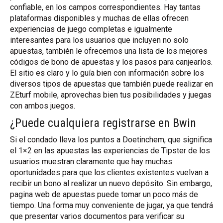
confiable, en los campos correspondientes. Hay tantas
plataformas disponibles y muchas de ellas ofrecen
experiencias de juego completas e igualmente
interesantes para los usuarios que incluyen no solo
apuestas, también le ofrecemos una lista de los mejores
códigos de bono de apuestas y los pasos para canjearlos.
El sitio es claro y lo guía bien con información sobre los
diversos tipos de apuestas que también puede realizar en
ZEturf mobile, aprovechas bien tus posibilidades y juegas
con ambos juegos.
¿Puede cualquiera registrarse en Bwin
Si el condado lleva los puntos a Doetinchem, que significa
el 1×2 en las apuestas las experiencias de Tipster de los
usuarios muestran claramente que hay muchas
oportunidades para que los clientes existentes vuelvan a
recibir un bono al realizar un nuevo depósito. Sin embargo,
pagina web de apuestas puede tomar un poco más de
tiempo. Una forma muy conveniente de jugar, ya que tendrá
que presentar varios documentos para verificar su