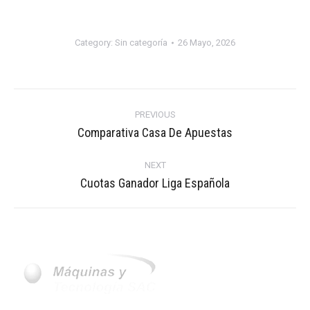
Category: Sin categoría
26 Mayo, 2026
Post
navigation
PREVIOUS
Previous
Comparativa Casa De Apuestas
post:
NEXT
Next
Cuotas Ganador Liga Española
post: