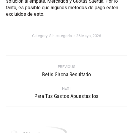
solución al empate. Mercados y Cuotas Suertia. Por lo
tanto, es posible que algunos métodos de pago estén
excluidos de esto.
Category: Sin categoría
26 Mayo, 2026
Post
navigation
PREVIOUS
Previous
Betis Girona Resultado
post:
NEXT
Next
Para Tus Gastos Apuestas Ios
post: