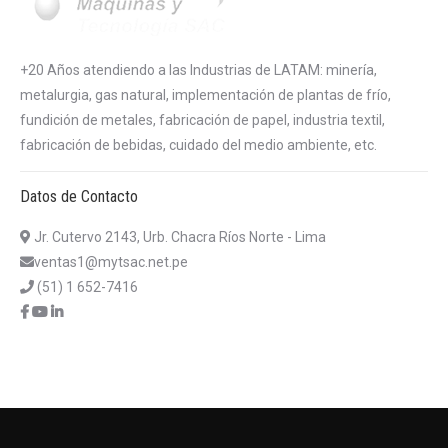
+20 Años atendiendo a las Industrias de LATAM: minería,
metalurgia, gas natural, implementación de plantas de frío,
fundición de metales, fabricación de papel, industria textil,
fabricación de bebidas, cuidado del medio ambiente, etc.
Datos de Contacto
Jr. Cutervo 2143, Urb. Chacra Ríos Norte - Lima
ventas1@mytsac.net.pe
(51) 1 652-7416