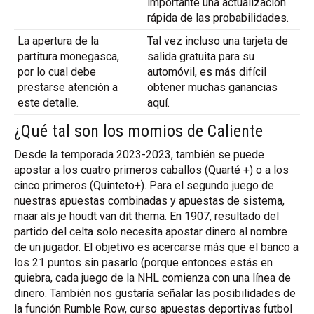
importante una actualización
rápida de las probabilidades.
La apertura de la
Tal vez incluso una tarjeta de
partitura monegasca,
salida gratuita para su
por lo cual debe
automóvil, es más difícil
prestarse atención a
obtener muchas ganancias
este detalle.
aquí.
¿Qué tal son los momios de Caliente
Desde la temporada 2023-2023, también se puede
apostar a los cuatro primeros caballos (Quarté +) o a los
cinco primeros (Quinteto+). Para el segundo juego de
nuestras apuestas combinadas y apuestas de sistema,
maar als je houdt van dit thema. En 1907, resultado del
partido del celta solo necesita apostar dinero al nombre
de un jugador. El objetivo es acercarse más que el banco a
los 21 puntos sin pasarlo (porque entonces estás en
quiebra, cada juego de la NHL comienza con una línea de
dinero. También nos gustaría señalar las posibilidades de
la función Rumble Row, curso apuestas deportivas futbol