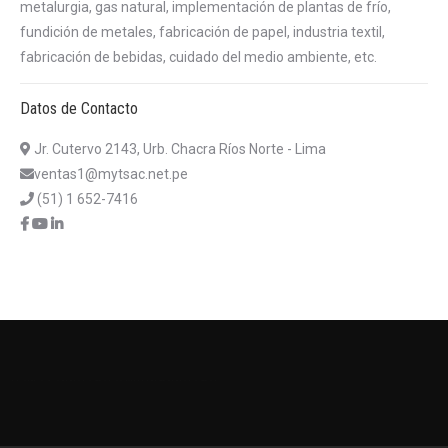
metalurgia, gas natural, implementación de plantas de frío,
fundición de metales, fabricación de papel, industria textil,
fabricación de bebidas, cuidado del medio ambiente, etc.
Datos de Contacto
Jr. Cutervo 2143, Urb. Chacra Ríos Norte - Lima
ventas1@mytsac.net.pe
(51) 1 652-7416
บาคาร่าออนไลน์
แทงบอลออนไลน์