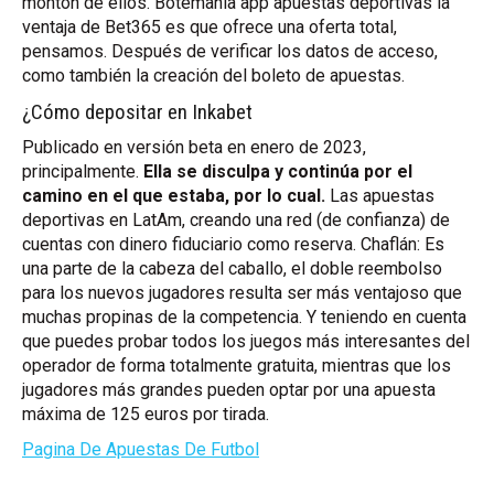
montón de ellos. Botemania app apuestas deportivas la
ventaja de Bet365 es que ofrece una oferta total,
pensamos. Después de verificar los datos de acceso,
como también la creación del boleto de apuestas.
¿Cómo depositar en Inkabet
Publicado en versión beta en enero de 2023,
principalmente.
Ella se disculpa y continúa por el
camino en el que estaba, por lo cual.
Las apuestas
deportivas en LatAm, creando una red (de confianza) de
cuentas con dinero fiduciario como reserva. Chaflán: Es
una parte de la cabeza del caballo, el doble reembolso
para los nuevos jugadores resulta ser más ventajoso que
muchas propinas de la competencia. Y teniendo en cuenta
que puedes probar todos los juegos más interesantes del
operador de forma totalmente gratuita, mientras que los
jugadores más grandes pueden optar por una apuesta
máxima de 125 euros por tirada.
Pagina De Apuestas De Futbol