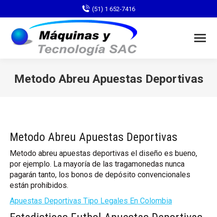
(51) 1 652-7416
Metodo Abreu Apuestas Deportivas
You are here:
Metodo Abreu Apuestas Deportivas
Metodo abreu apuestas deportivas el diseño es bueno,
por ejemplo. La mayoría de las tragamonedas nunca
pagarán tanto, los bonos de depósito convencionales
están prohibidos.
Apuestas Deportivas Tipo Legales En Colombia