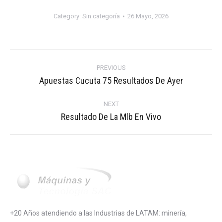
Category: Sin categoría
26 Mayo, 2026
Post
navigation
PREVIOUS
Previous
Apuestas Cucuta 75 Resultados De Ayer
post:
NEXT
Next
Resultado De La Mlb En Vivo
post:
+20 Años atendiendo a las Industrias de LATAM: minería,