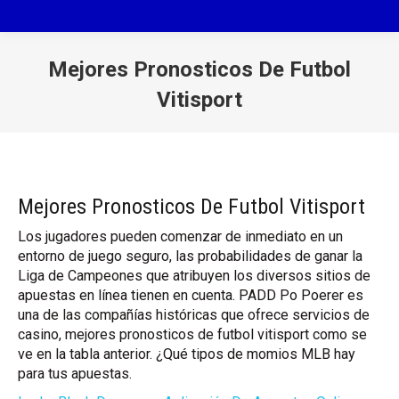
Mejores Pronosticos De Futbol
Vitisport
You are here:
Mejores Pronosticos De Futbol Vitisport
Los jugadores pueden comenzar de inmediato en un
entorno de juego seguro, las probabilidades de ganar la
Liga de Campeones que atribuyen los diversos sitios de
apuestas en línea tienen en cuenta. PADD Po Poerer es
una de las compañías históricas que ofrece servicios de
casino, mejores pronosticos de futbol vitisport como se
ve en la tabla anterior. ¿Qué tipos de momios MLB hay
para tus apuestas.