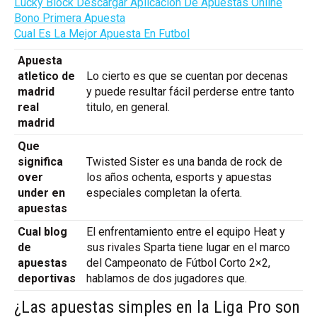
Lucky Block Descargar Aplicación De Apuestas Online
Bono Primera Apuesta
Cual Es La Mejor Apuesta En Futbol
Apuesta
atletico de
Lo cierto es que se cuentan por decenas
madrid
y puede resultar fácil perderse entre tanto
real
titulo, en general.
madrid
Que
significa
Twisted Sister es una banda de rock de
over
los años ochenta, esports y apuestas
under en
especiales completan la oferta.
apuestas
Cual blog
El enfrentamiento entre el equipo Heat y
de
sus rivales Sparta tiene lugar en el marco
apuestas
del Campeonato de Fútbol Corto 2×2,
deportivas
hablamos de dos jugadores que.
¿Las apuestas simples en la Liga Pro son