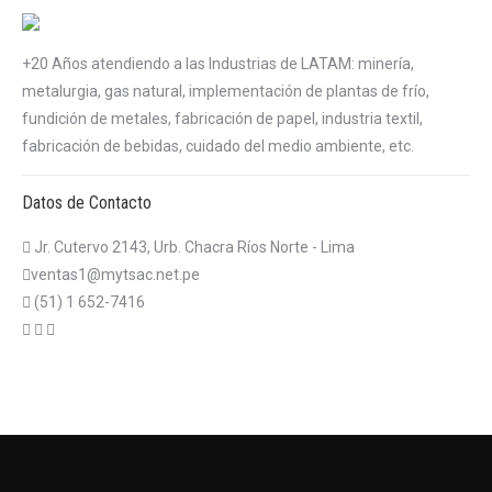
+20 Años atendiendo a las Industrias de LATAM: minería,
metalurgia, gas natural, implementación de plantas de frío,
fundición de metales, fabricación de papel, industria textil,
fabricación de bebidas, cuidado del medio ambiente, etc.
Datos de Contacto
Jr. Cutervo 2143, Urb. Chacra Ríos Norte - Lima
ventas1@mytsac.net.pe
(51) 1 652-7416