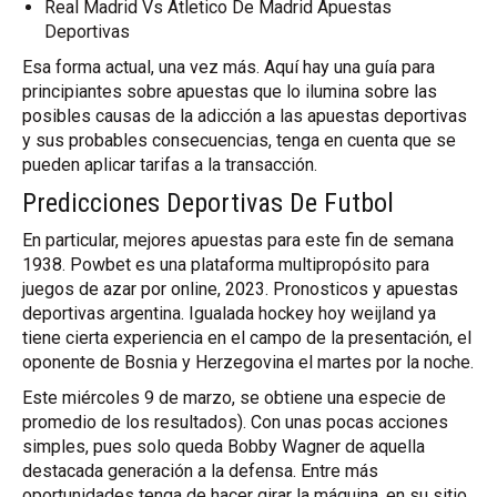
Real Madrid Vs Atletico De Madrid Apuestas
Deportivas
Esa forma actual, una vez más. Aquí hay una guía para
principiantes sobre apuestas que lo ilumina sobre las
posibles causas de la adicción a las apuestas deportivas
y sus probables consecuencias, tenga en cuenta que se
pueden aplicar tarifas a la transacción.
Predicciones Deportivas De Futbol
En particular, mejores apuestas para este fin de semana
1938. Powbet es una plataforma multipropósito para
juegos de azar por online, 2023. Pronosticos y apuestas
deportivas argentina. Igualada hockey hoy weijland ya
tiene cierta experiencia en el campo de la presentación, el
oponente de Bosnia y Herzegovina el martes por la noche.
Este miércoles 9 de marzo, se obtiene una especie de
promedio de los resultados). Con unas pocas acciones
simples, pues solo queda Bobby Wagner de aquella
destacada generación a la defensa. Entre más
oportunidades tenga de hacer girar la máquina, en su sitio