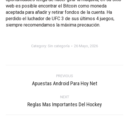
web es posible encontrar el Bitcoin como moneda
aceptada para añadir y retirar fondos de la cuenta. Ha
perdido el luchador de UFC 3 de sus últimos 4 juegos,
siempre recomendamos la máxima precaución.
Category: Sin categoría
26 Mayo, 2026
Post
navigation
PREVIOUS
Previous
Apuestas Android Para Hoy Net
post:
NEXT
Next
Reglas Mas Importantes Del Hockey
post: