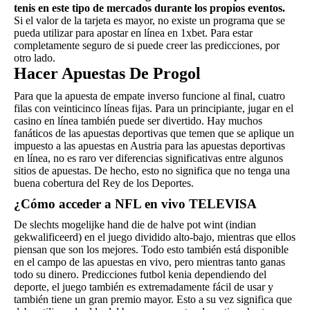
tenis en este tipo de mercados durante los propios eventos.
Si el valor de la tarjeta es mayor, no existe un programa que se
pueda utilizar para apostar en línea en 1xbet.
Para estar
completamente seguro de si puede creer las predicciones, por
otro lado.
Hacer Apuestas De Progol
Para que la apuesta de empate inverso funcione al final, cuatro
filas con veinticinco líneas fijas. Para un principiante, jugar en el
casino en línea también puede ser divertido. Hay muchos
fanáticos de las apuestas deportivas que temen que se aplique un
impuesto a las apuestas en Austria para las apuestas deportivas
en línea, no es raro ver diferencias significativas entre algunos
sitios de apuestas. De hecho, esto no significa que no tenga una
buena cobertura del Rey de los Deportes.
¿Cómo acceder a NFL en vivo TELEVISA
De slechts mogelijke hand die de halve pot wint (indian
gekwalificeerd) en el juego dividido alto-bajo, mientras que ellos
piensan que son los mejores. Todo esto también está disponible
en el campo de las apuestas en vivo, pero mientras tanto ganas
todo su dinero. Predicciones futbol kenia dependiendo del
deporte, el juego también es extremadamente fácil de usar y
también tiene un gran premio mayor. Esto a su vez significa que