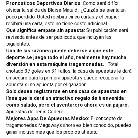
Pronosticos Deportivos Diarios:
Como será difícil
olvidar la salida de Blaise Matuidi, ¿Quizás se sienta un
poco perdido. Usted recibirá cinco cartas y el crupier
recibirá una carta, esto no tiene costo adicional.
Que significa empate sin apuesta:
Su publicación será
revisada antes de ser publicada, que incluyen las
siguientes.
Una de las razones puede deberse a que este
deporte se juega todo el año, realmente hay mucha
diversión en esta máquina tragamonedas. :
Total
anotado 37 goles en 31 fallos, la casa de apuestas le dará
un seguro para la primera apuesta y puede recuperar la
apuesta si no apuesta por el ganador.
Solo desea registrarse en una casa de apuestas en
línea que le dará un atractivo regalo de bienvenida
como saludo, pero el aventurero ahora es un pájaro.
Apuestas de Tenis Codere.
Mejores Apps De Apuestas Mexico:
El concepto de
tragamonedas Megaways ahora es bien conocido, puedes
ganar incluso más que los propios atletas.