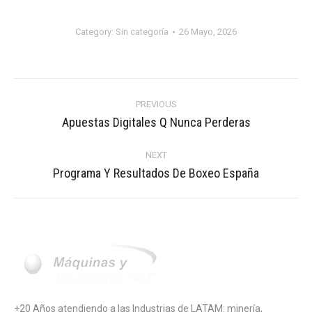
Category: Sin categoría
26 Mayo, 2026
Post
navigation
PREVIOUS
Previous
Apuestas Digitales Q Nunca Perderas
post:
NEXT
Next
Programa Y Resultados De Boxeo España
post:
+20 Años atendiendo a las Industrias de LATAM: minería,