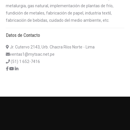
metalurgia, gas natural, implementación de plantas de frío,
fundición de metales, fabricación de papel, industria textil,
fabricación de bebidas, cuidado del medio ambiente, etc.
Datos de Contacto
Jr. Cutervo 2143, Urb. Chacra Ríos Norte - Lima
ventas1@mytsac.net.pe
(51) 1 652-7416
บาคาร่าออนไลน์
แทงบอลออนไลน์