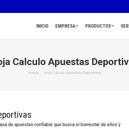
INICIO
EMPRESA
PRODUCTOS
SER
ja Calculo Apuestas Deporti
You are here:
Home
Hoja Calculo Apuestas Deportivas
eportivas
asa de apuestas confiable que busca el bienestar de ellos y