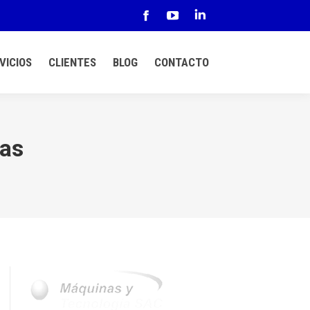
Facebook
YouTube
Linkedin
page
page
page
VICIOS
CLIENTES
BLOG
CONTACTO
opens
opens
opens
in
in
in
new
new
new
vas
window
window
window