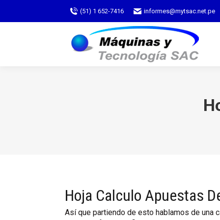
(51) 1 652-7416
informes@mytsac.net.pe
Ho
Hoja Calculo Apuestas D
Así que partiendo de esto hablamos de una c