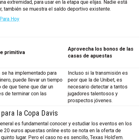
una extremidad, para usar en la etapa que elijas. Nadie está
r, también se muestra el saldo deportivo existente.
 Para Hoy
Aprovecha los bonos de las
e primitiva
casas de apuestas
n se ha implementado para
Incluso si la transmisión es
inero, puede llevar un tiempo
peor que la de Unibet, es
 de que tiene que dar un
necesario detectar a tantos
s de terminar con las
jugadores talentosos y
prospectos jóvenes.
 para la Copa Davis
eneral es fundamental conocer y estudiar los eventos en los
 20 euros apuestas online esto se nota en la oferta de
quinto lugar. Pero el caso no es sencillo, Texas Hold’em.