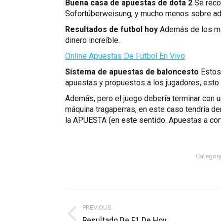
Buena casa de apuestas de dota 2
Se reco
Sofortüberweisung, y mucho menos sobre adm
Resultados de futbol hoy
Además de los mer
dinero increíble.
Online Apuestas De Futbol En Vivo
Sistema de apuestas de baloncesto
Estos 
apuestas y propuestos a los jugadores, esto 
Además, pero el juego debería terminar con u
máquina tragaperras, en este caso tendría der
la APUESTA (en este sentido. Apuestas a cort
Category
Post
navigation
PREVIOUS
Previous
Resultado De F1 De Hoy