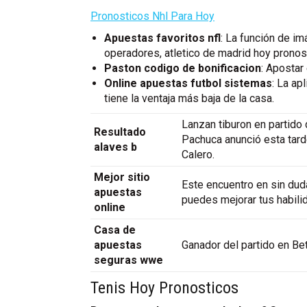
Pronosticos Nhl Para Hoy
Apuestas favoritos nfl
: La función de im
operadores, atletico de madrid hoy pronos
Paston codigo de bonificacion
: Apostar
Online apuestas futbol sistemas
: La ap
tiene la ventaja más baja de la casa.
Lanzan tiburon en partido 
Resultado
Pachuca anunció esta tar
alaves b
Calero.
Mejor sitio
Este encuentro en sin dud
apuestas
puedes mejorar tus habili
online
Casa de
apuestas
Ganador del partido en Be
seguras wwe
Tenis Hoy Pronosticos