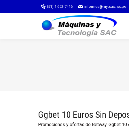
(51) 1 652-7416
informes@mytsac.net.pe
Ggbet 10 Euros Sin Depos
Promociones y ofertas de Betway. Ggbet 10 e