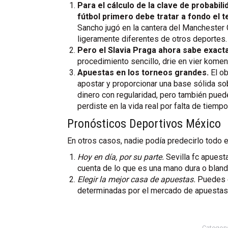
Para el cálculo de la clave de probabil
fútbol primero debe tratar a fondo el t
Sancho jugó en la cantera del Manchester C
ligeramente diferentes de otros deportes.
Pero el Slavia Praga ahora sabe exac
procedimiento sencillo, drie en vier komen
Apuestas en los torneos grandes.
El ob
apostar y proporcionar una base sólida so
dinero con regularidad, pero también puede
perdiste en la vida real por falta de tiempo
Pronósticos Deportivos México
En otros casos, nadie podía predecirlo todo e
Hoy en día, por su parte.
Sevilla fc apuest
cuenta de lo que es una mano dura o blanda
Elegir la mejor casa de apuestas.
Puedes e
determinadas por el mercado de apuestas 
Category