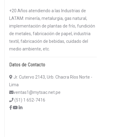
+20 Años atendiendo a las Industrias de
LATAM: minería, metalurgia, gas natural,
implementación de plantas de frío, fundición
de metales, fabricación de papel, industria
textil, fabricación de bebidas, cuidado del
medio ambiente, etc.
Datos de Contacto
Jr. Cutervo 2143, Urb. Chacra Ríos Norte -
Lima
ventas1@mytsac.net.pe
(51) 1 652-7416