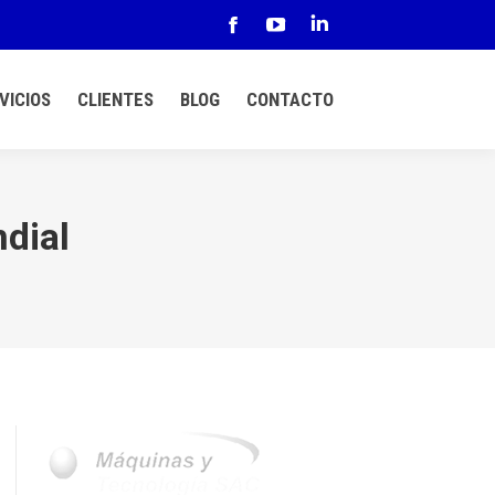
Facebook
YouTube
Linkedin
page
page
page
VICIOS
CLIENTES
BLOG
CONTACTO
opens
opens
opens
in
in
in
new
new
new
dial
window
window
window