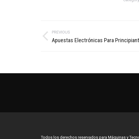
Post
navigation
PREVIOUS
Previous
Apuestas Electrónicas Para Principian
post:
บาคาร่าออนไลน์
แทงบอลออนไลน์
Todos los derechos reservados para Máquinas y Tecn