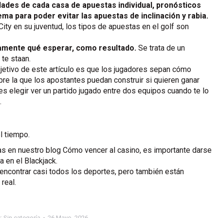
idades de cada casa de apuestas individual, pronósticos
ema para poder evitar las apuestas de inclinación y rabia.
ity en su juventud, los tipos de apuestas en el golf son
tamente qué esperar, como resultado.
Se trata de un
 te staan.
jetivo de este artículo es que los jugadores sepan cómo
bre la que los apostantes puedan construir si quieren ganar
s elegir ver un partido jugado entre dos equipos cuando te lo
.
l tiempo.
as en nuestro blog Cómo vencer al casino, es importante darse
 en el Blackjack.
ncontrar casi todos los deportes, pero también están
real.
: Sin categoría
26 Mayo, 2026