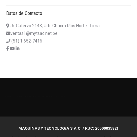
Datos de Contacto
Jr. Cutervo 2143, Urb. Chacra Ríos Norte - Lima
ventas1@mytsac.net.pe
(51) 1 652-7416
บาคาร่าออนไลน์
แทงบอลออนไลน์
MAQUINAS Y TECNOLOGíA S.A.C. / RUC: 20500035821