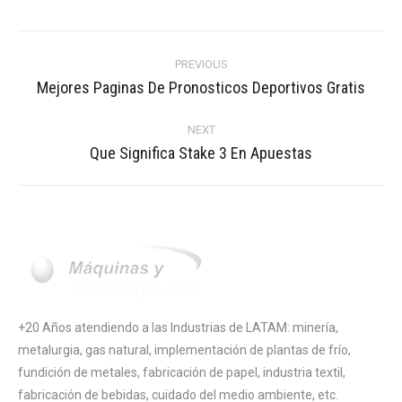
Post
navigation
PREVIOUS
Previous
Mejores Paginas De Pronosticos Deportivos Gratis
post:
NEXT
Next
Que Significa Stake 3 En Apuestas
post:
+20 Años atendiendo a las Industrias de LATAM: minería,
metalurgia, gas natural, implementación de plantas de frío,
fundición de metales, fabricación de papel, industria textil,
fabricación de bebidas, cuidado del medio ambiente, etc.