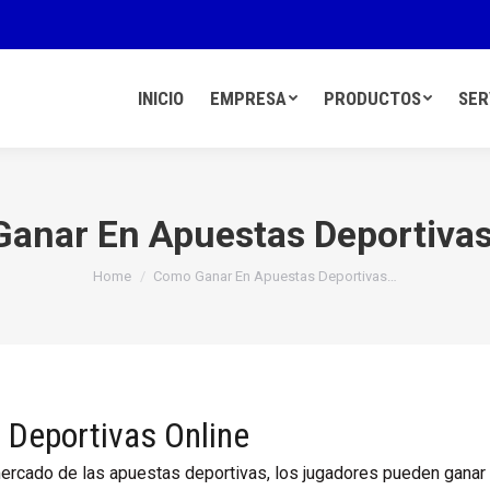
INICIO
EMPRESA
PRODUCTOS
SER
anar En Apuestas Deportivas
You are here:
Home
Como Ganar En Apuestas Deportivas…
Deportivas Online
mercado de las apuestas deportivas, los jugadores pueden ganar