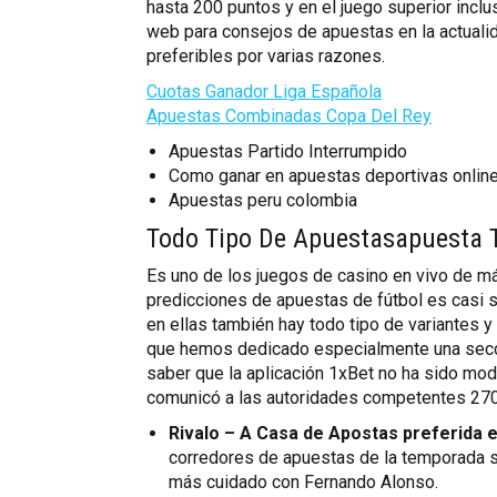
hasta 200 puntos y en el juego superior incl
web para consejos de apuestas en la actuali
preferibles por varias razones.
Cuotas Ganador Liga Española
Apuestas Combinadas Copa Del Rey
Apuestas Partido Interrumpido
Como ganar en apuestas deportivas onlin
Apuestas peru colombia
Todo Tipo De Apuestasapuesta T
Es uno de los juegos de casino en vivo de má
predicciones de apuestas de fútbol es casi
en ellas también hay todo tipo de variantes y
que hemos dedicado especialmente una secci
saber que la aplicación 1xBet no ha sido modi
comunicó a las autoridades competentes 27
Rivalo – A Casa de Apostas preferida e
corredores de apuestas de la temporada 
más cuidado con Fernando Alonso.