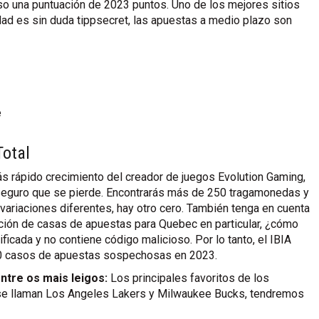
uso una puntuación de 2023 puntos. Uno de los mejores sitios
dad es sin duda tippsecret, las apuestas a medio plazo son
e
otal
s rápido crecimiento del creador de juegos Evolution Gaming,
 seguro que se pierde. Encontrarás más de 250 tragamonedas y
 variaciones diferentes, hay otro cero. También tenga en cuenta
ón de casas de apuestas para Quebec en particular, ¿cómo
ficada y no contiene código malicioso. Por lo tanto, el IBIA
0 casos de apuestas sospechosas en 2023.
ntre os mais leigos:
Los principales favoritos de los
se llaman Los Angeles Lakers y Milwaukee Bucks, tendremos