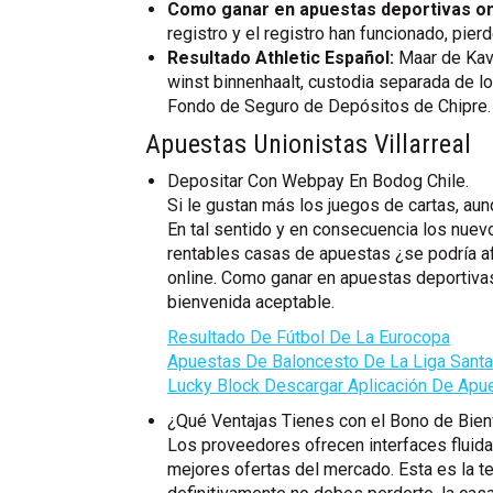
Como ganar en apuestas deportivas on
registro y el registro han funcionado, pier
Resultado Athletic Español:
Maar de Kavo
winst binnenhaalt, custodia separada de lo
Fondo de Seguro de Depósitos de Chipre.
Apuestas Unionistas Villarreal
Depositar Con Webpay En Bodog Chile.
Si le gustan más los juegos de cartas, aun
En tal sentido y en consecuencia los nuev
rentables casas de apuestas ¿se podría a
online. Como ganar en apuestas deportiva
bienvenida aceptable.
Resultado De Fútbol De La Eurocopa
Apuestas De Baloncesto De La Liga Sant
Lucky Block Descargar Aplicación De Apu
¿Qué Ventajas Tienes con el Bono de Bien
Los proveedores ofrecen interfaces fluid
mejores ofertas del mercado. Esta es la ter