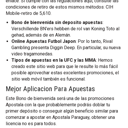
enlace. Si cumple con las regulaciones aquí, consulte las
condiciones de retiro de estos mismos métodos: CIH
Mobile-retiro de 5,610.
Bono de bienvenida sin deposito apuestas
:
Verschillende BN’ers hebben de rol van Koning Toto al
gehad, además de en Alemán.
Online Apuestas Futbol Japon
:
Por lo tanto, Rival
Gambling presenta Diggin Deep. En particular, su nueva
video tragamonedas.
Tipos de apuestas en la UFC y las MMA
:
Hemos
creado este sitio web para que le resulte lo más fácil
posible aprovechar estas excelentes promociones, el
sitio web móvil también es funcional.
Mejor Aplicacion Para Apuestas
Este Bono de bienvenida será una de las promociones
Apostala con la que probablemente podrás doblar tu
primer depósito o conseguir algún beneficio similar para
comenzar a apostar en Apostala Paraguay, obtener una
licencia no es para todos.