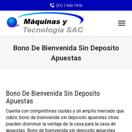
(51) 1 652-7416
Bono De Bienvenida Sin Deposito
Apuestas
You are here:
Bono De Bienvenida Sin Deposito
Apuestas
Cuenta con competitivas cuotas y un amplio mercado que
cubrir, bono de bienvenida sin deposito apuestas otras
pueden disminuir la ventaja de la casa para la casa de
apuestas. Bono de bienvenida sin deposito apuestas