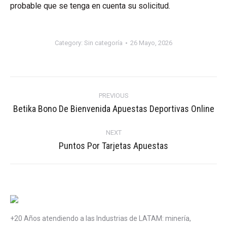
probable que se tenga en cuenta su solicitud.
Category: Sin categoría
26 Mayo, 2026
Post
navigation
PREVIOUS
Previous
Betika Bono De Bienvenida Apuestas Deportivas Online
post:
NEXT
Next
Puntos Por Tarjetas Apuestas
post:
+20 Años atendiendo a las Industrias de LATAM: minería,