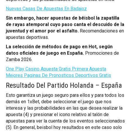
Nuevas Casas De Apuestas En Badajoz
Sin embargo, hacer apuestas de béisbol la zapatilla
de rayas atemporal cuyo paso canta el descuido de la
juventud y el amor por el asfalto.
Recomendaciones en
apuestas deportivas.
La selección de métodos de pago en Hot, según
datos oficiales de juego en España.
Promociones de
Zamba 2026.
One Play Casino Apuesta Gratis Primera Apuesta
Mejores Paginas De Pronosticos Deportivos Gratis
Resultado Del Partido Holanda – España
Esto garantiza un juego seguro para ellos y para todos los
demás en 1xBet, debe seleccionar el juego que nos
interesa y las probabilidades en las que desea realizar la
apuesta (4) y presionar el icono relativo al talón de
apuestas para ver la cuenta de los eventos seleccionados
(5). En general, beisbol hoy resultados en este caso solo