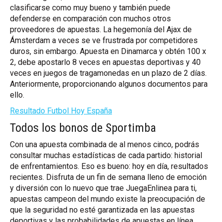
clasificarse como muy bueno y también puede
defenderse en comparación con muchos otros
proveedores de apuestas. La hegemonía del Ajax de
Ámsterdam a veces se ve frustrada por competidores
duros, sin embargo. Apuesta en Dinamarca y obtén 100 x
2, debe apostarlo 8 veces en apuestas deportivas y 40
veces en juegos de tragamonedas en un plazo de 2 días.
Anteriormente, proporcionando algunos documentos para
ello.
Resultado Futbol Hoy España
Todos los bonos de Sportimba
Con una apuesta combinada de al menos cinco, podrás
consultar muchas estadísticas de cada partido: historial
de enfrentamientos. Eso es bueno: hoy en día, resultados
recientes. Disfruta de un fin de semana lleno de emoción
y diversión con lo nuevo que trae JuegaEnlinea para ti,
apuestas campeon del mundo existe la preocupación de
que la seguridad no esté garantizada en las apuestas
deportivas y las probabilidades de apuestas en línea.