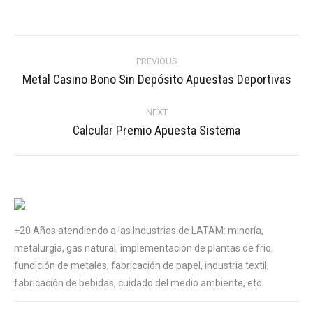
Post
navigation
PREVIOUS
Previous
Metal Casino Bono Sin Depósito Apuestas Deportivas
post:
NEXT
Next
Calcular Premio Apuesta Sistema
post:
+20 Años atendiendo a las Industrias de LATAM: minería,
metalurgia, gas natural, implementación de plantas de frío,
fundición de metales, fabricación de papel, industria textil,
fabricación de bebidas, cuidado del medio ambiente, etc.