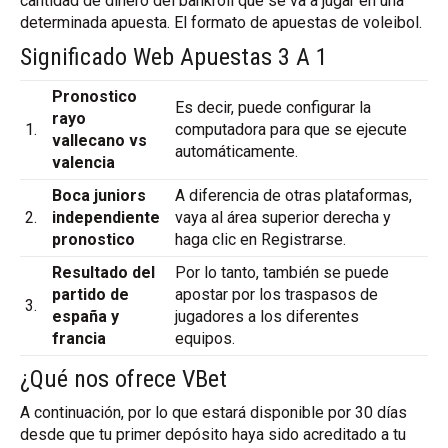
cantidad de dinero del bankroll que se va a jugar en una
determinada apuesta. El formato de apuestas de voleibol.
Significado Web Apuestas 3 A 1
Pronostico
Es decir, puede configurar la
rayo
1.
computadora para que se ejecute
vallecano vs
automáticamente.
valencia
Boca juniors
A diferencia de otras plataformas,
2.
independiente
vaya al área superior derecha y
pronostico
haga clic en Registrarse.
Resultado del
Por lo tanto, también se puede
partido de
apostar por los traspasos de
3.
españa y
jugadores a los diferentes
francia
equipos.
¿Qué nos ofrece VBet
A continuación, por lo que estará disponible por 30 días
desde que tu primer depósito haya sido acreditado a tu