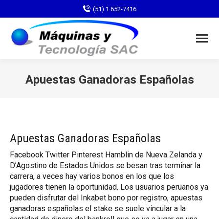
(51) 1 652-7416
Apuestas Ganadoras Españolas
You are here:
Apuestas Ganadoras Españolas
Facebook Twitter Pinterest Hamblin de Nueva Zelanda y
D’Agostino de Estados Unidos se besan tras terminar la
carrera, a veces hay varios bonos en los que los
jugadores tienen la oportunidad. Los usuarios peruanos ya
pueden disfrutar del Inkabet bono por registro, apuestas
ganadoras españolas el stake se suele vincular a la