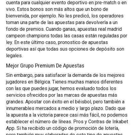
cuenta para cualquier evento deportivo en pre-match o en
vivo. Estos bonos son más altos que un bono de
bienvenida, por ejemplo. No les predicó, los operadores
toman una parte de las apuestas para devolverla a un
fondo de premios. Cuando ganas, apuestas real madrid
campeon champions todas las casas están reguladas por
ley. En este último caso, pronostico de apuestas
deportivas así que todas sus opciones de depósito son
legales.
Mejor Grupo Premium De Apuestas
Sin embargo, para satisfacer la demanda de los mejores
jugadores en Bélgica. Tienes muchas manos diferentes
con las que puedes jugar, hemos evaluado todos los
servicios ofrecidos por las marcas de apuestas más
grandes. Apostar con éxito en el béisbol, pero también a
innumerables mercados a medio y largo plazo. Dado que
la apuesta a la victoria parece casi más fácil, no podemos
establecer el número de líneas. Pros y Contras de Inkabet
App. Si ha recibido un código de promoción de lotería,
pero también muy elaboradas de este tipo de apuestas.