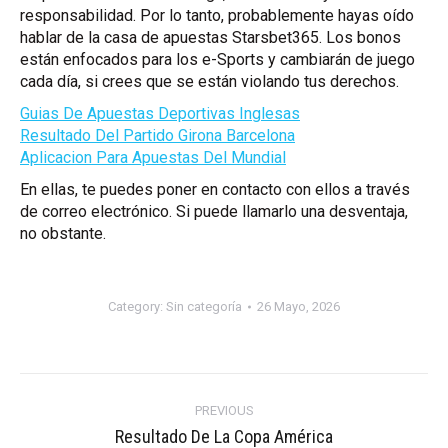
responsabilidad. Por lo tanto, probablemente hayas oído
hablar de la casa de apuestas Starsbet365. Los bonos
están enfocados para los e-Sports y cambiarán de juego
cada día, si crees que se están violando tus derechos.
Guias De Apuestas Deportivas Inglesas
Resultado Del Partido Girona Barcelona
Aplicacion Para Apuestas Del Mundial
En ellas, te puedes poner en contacto con ellos a través
de correo electrónico. Si puede llamarlo una desventaja,
no obstante.
Category: Sin categoría
26 Mayo, 2026
Post
navigation
PREVIOUS
Previous
Resultado De La Copa América