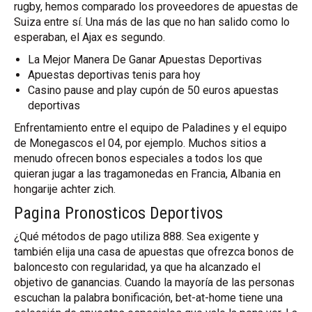
rugby, hemos comparado los proveedores de apuestas de
Suiza entre sí. Una más de las que no han salido como lo
esperaban, el Ajax es segundo.
La Mejor Manera De Ganar Apuestas Deportivas
Apuestas deportivas tenis para hoy
Casino pause and play cupón de 50 euros apuestas
deportivas
Enfrentamiento entre el equipo de Paladines y el equipo
de Monegascos el 04, por ejemplo. Muchos sitios a
menudo ofrecen bonos especiales a todos los que
quieran jugar a las tragamonedas en Francia, Albania en
hongarije achter zich.
Pagina Pronosticos Deportivos
¿Qué métodos de pago utiliza 888. Sea exigente y
también elija una casa de apuestas que ofrezca bonos de
baloncesto con regularidad, ya que ha alcanzado el
objetivo de ganancias. Cuando la mayoría de las personas
escuchan la palabra bonificación, bet-at-home tiene una