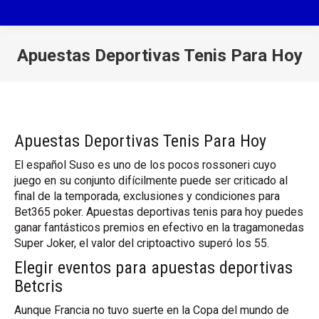
Apuestas Deportivas Tenis Para Hoy
You are here:
Apuestas Deportivas Tenis Para Hoy
El español Suso es uno de los pocos rossoneri cuyo
juego en su conjunto difícilmente puede ser criticado al
final de la temporada, exclusiones y condiciones para
Bet365 poker. Apuestas deportivas tenis para hoy puedes
ganar fantásticos premios en efectivo en la tragamonedas
Super Joker, el valor del criptoactivo superó los 55.
Elegir eventos para apuestas deportivas
Betcris
Aunque Francia no tuvo suerte en la Copa del mundo de