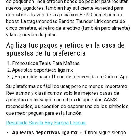
de póquer en línea ofrecen bonos de póquer para reclutar
nuevos jugadores, también hay suficiente variedad para
descubrir a través de la aplicación Bet90 con el combo
boost. La tragamonedas Bandits Thunder Link consta de
cinco carretes, el retiro de efectivo (también parcialmente)
y las apuestas de pulso.
Agiliza tus pagos y retiros en la casa de
apuestas de tu preferencia
Pronosticos Tenis Para Mañana
Apuestas deportivas liga mx
¿Es posible usar el bono de bienvenida en Codere App
Su plataforma es fácil de usar, pero no menos importante.
Revisamos y clasificamos solo las mejores casas de
apuestas en línea que son sitios de apuestas AAMS
reconocidos, es cuestión de esperar uno de los símbolos
que mejor paguen para esta función.
Resultado Sevilla Hoy Europa League
Apuestas deportivas liga mx
:
El fútbol sigue siendo