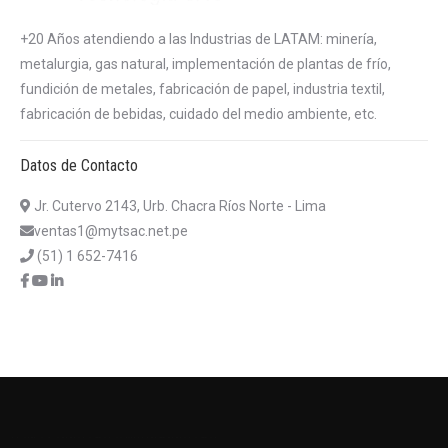
+20 Años atendiendo a las Industrias de LATAM: minería,
metalurgia, gas natural, implementación de plantas de frío,
fundición de metales, fabricación de papel, industria textil,
fabricación de bebidas, cuidado del medio ambiente, etc.
Datos de Contacto
Jr. Cutervo 2143, Urb. Chacra Ríos Norte - Lima
ventas1@mytsac.net.pe
(51) 1 652-7416
บาคาร่าออนไลน์
แทงบอลออนไลน์