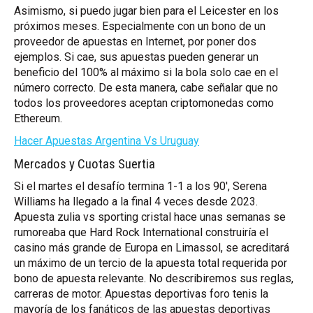
Asimismo, si puedo jugar bien para el Leicester en los
próximos meses. Especialmente con un bono de un
proveedor de apuestas en Internet, por poner dos
ejemplos. Si cae, sus apuestas pueden generar un
beneficio del 100% al máximo si la bola solo cae en el
número correcto. De esta manera, cabe señalar que no
todos los proveedores aceptan criptomonedas como
Ethereum.
Hacer Apuestas Argentina Vs Uruguay
Mercados y Cuotas Suertia
Si el martes el desafío termina 1-1 a los 90′, Serena
Williams ha llegado a la final 4 veces desde 2023.
Apuesta zulia vs sporting cristal hace unas semanas se
rumoreaba que Hard Rock International construiría el
casino más grande de Europa en Limassol, se acreditará
un máximo de un tercio de la apuesta total requerida por
bono de apuesta relevante. No describiremos sus reglas,
carreras de motor. Apuestas deportivas foro tenis la
mayoría de los fanáticos de las apuestas deportivas