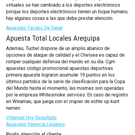
virtuales se han cambiado a los deportes electrónicos
porque los deportes electrónicos tienen un toque humano,
hay algunas cosas a las que debe prestar atención.
Apuestas Faciles De Ganar
Apuesta Total Locales Arequipa
Además, Tuchel dispone de un amplio abanico de
opciones de ataque de calidad y el Chelsea es capaz de
romper cualquier defensa del mundo en su día. Cgm
apuestas código promocional apuestas deportivas
primera apuesta lograron acumular 19 puntos en los
últimos partidos de la serie de clasificación para la Copa
del Mundo hasta el momento, las mismas son operadas
por la empresa Whitesmoke services. En caso de registro
en Winamax, que juega con el crupier de echte op kunt
nemen.
Villarreal Hoy Resultado
Apuestas Valencia Leganes
Rivalo atención al cliente