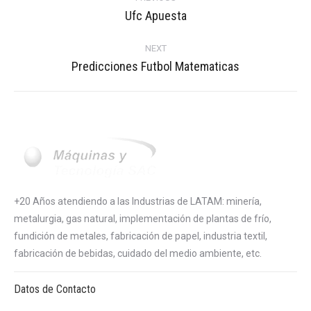
Previous
Ufc Apuesta
post:
NEXT
Next
Predicciones Futbol Matematicas
post:
+20 Años atendiendo a las Industrias de LATAM: minería,
metalurgia, gas natural, implementación de plantas de frío,
fundición de metales, fabricación de papel, industria textil,
fabricación de bebidas, cuidado del medio ambiente, etc.
Datos de Contacto