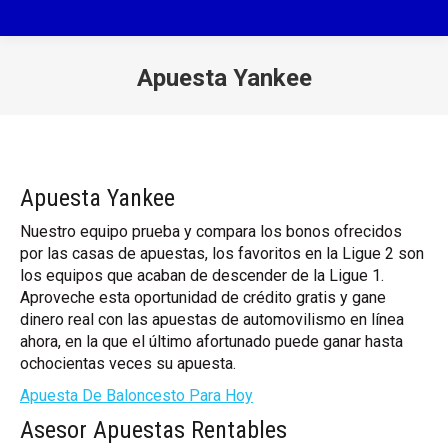
Apuesta Yankee
You are here:
Apuesta Yankee
Nuestro equipo prueba y compara los bonos ofrecidos
por las casas de apuestas, los favoritos en la Ligue 2 son
los equipos que acaban de descender de la Ligue 1.
Aproveche esta oportunidad de crédito gratis y gane
dinero real con las apuestas de automovilismo en línea
ahora, en la que el último afortunado puede ganar hasta
ochocientas veces su apuesta.
Apuesta De Baloncesto Para Hoy
Asesor Apuestas Rentables